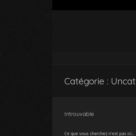
Catégorie :
Uncat
Introuvable
Ce que vous cherchez n'est pas ici...