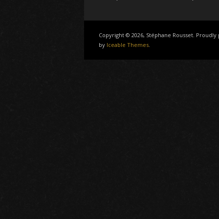
Copyright © 2026, Stéphane Rousset. Proudl
by
Iceable Themes
.