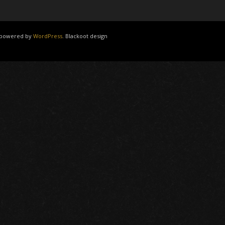
y powered by
WordPress
. Blackoot design